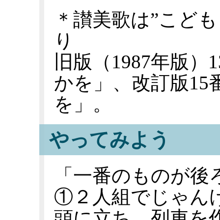
＊讃美歌は”こども
り
旧版（1987年版）
かを」、改訂版15
を」。
やってみよう
「一番のものが後
①２人組でじゃん
頭に立ち、列車を