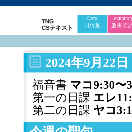
Date
Lectionar
TNG
日付順
聖書箇
CSテキスト
2024年9月2
福音書
マコ9:30〜3
第一の日課
エレ11:
第二の日課
ヤコ3:1
今週の聖句