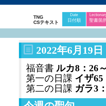
Date
Lectionar
TNG
日付順
聖書箇
CSテキスト
2022年6月1
福音書
ルカ8：26～
第一の日課
イザ65
第二の日課
ガラ3：
今週の聖句