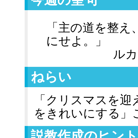
「主の道を整え
にせよ。」
ルカ
ねらい
「クリスマスを迎
をきれいにする」
説教作成のヒント