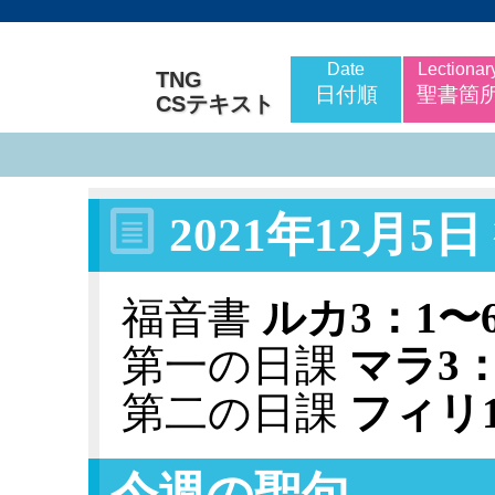
Date
Lectionar
TNG
日付順
聖書箇
CSテキスト
2021年12月
福音書
ルカ3：1〜
第一の日課
マラ3：
第二の日課
フィリ1
今週の聖句