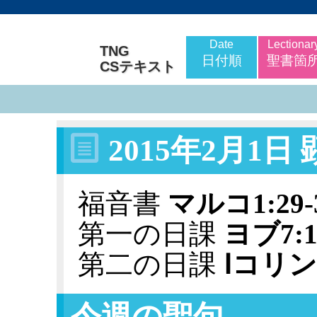
Date
Lectionar
TNG
日付順
聖書箇
CSテキスト
2015年2月1日
福音書
マルコ1:29-
第一の日課
ヨブ7:1
第二の日課
Ⅰコリント
今週の聖句