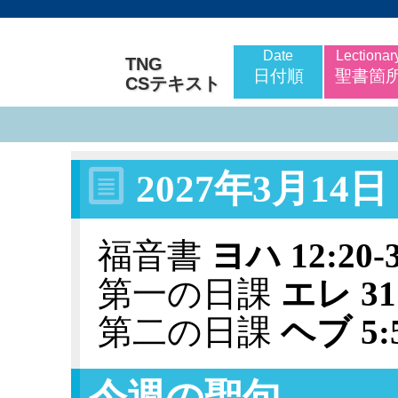
Date
Lectionar
TNG
日付順
聖書箇
CSテキスト
2027年3月14
福音書
ヨハ 12:20-
第一の日課
エレ 31:
第二の日課
ヘブ 5:5
今週の聖句