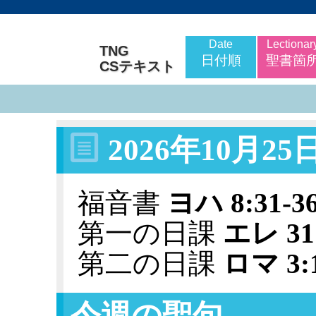
Date
Lectionar
TNG
日付順
聖書箇
CSテキスト
2026年10月2
福音書
ヨハ 8:31-3
第一の日課
エレ 31:
第二の日課
ロマ 3:1
今週の聖句