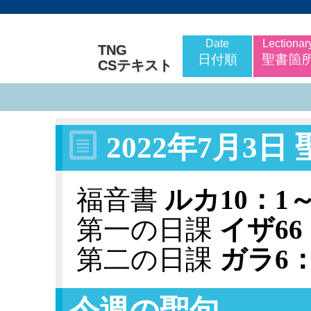
Date
Lectionar
TNG
日付順
聖書箇
CSテキスト
2022年7月3
福音書
ルカ10：1～1
第一の日課
イザ66
第二の日課
ガラ6：(
今週の聖句