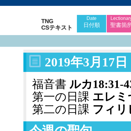
Date
Lectionar
TNG
日付順
聖書箇
CSテキスト
2019年3月17
福音書
ルカ18:31-4
第一の日課
エレミヤ2
第二の日課
フィリピ3
今週の聖句