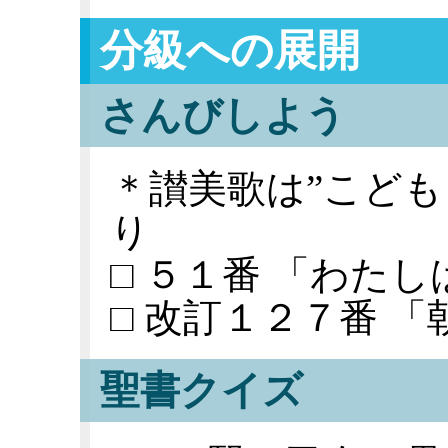
分級への展開
さんびしよう
＊讃美歌は”こども
り
□ ５１番 「わた
□ 改訂１２７番 
聖書クイズ