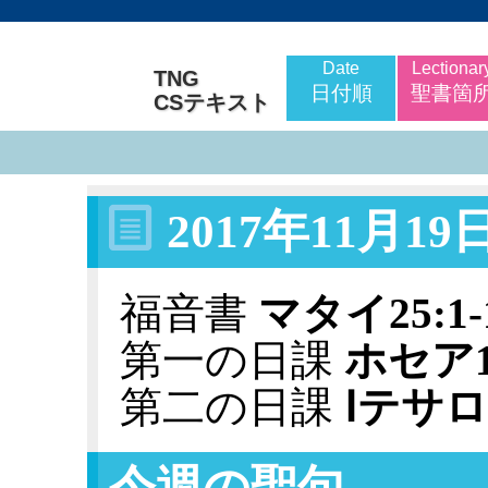
Date
Lectionar
TNG
日付順
聖書箇
CSテキスト
2017年11月1
福音書
マタイ25:1-
第一の日課
ホセア11
第二の日課
Ⅰテサロ
今週の聖句