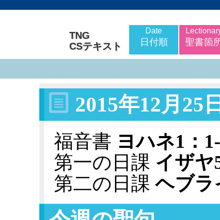
Date
Lectionar
TNG
日付順
聖書箇
CSテキスト
2015年12月2
福音書
ヨハネ1：1-
第一の日課
イザヤ5
第二の日課
ヘブラ
今週の聖句