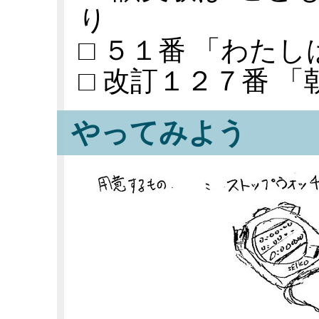
り
□ ５１番 「わた
□ 改訂１２７番 
やってみよう