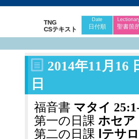
Date
Lectionar
TNG
日付順
聖書箇
CSテキスト
2014年11月16
日
福音書
マタイ 25:1-
第一の日課
ホセア 1
第二の日課
Ⅰテサロニ