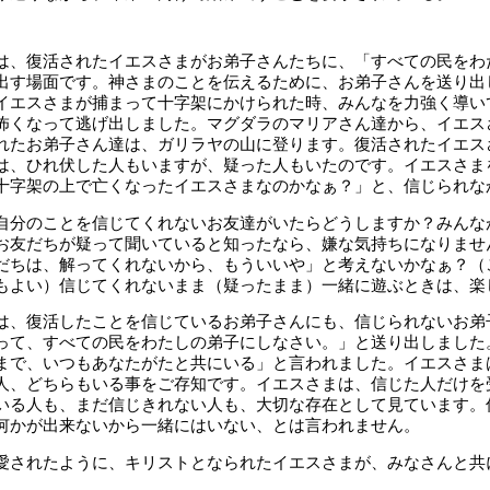
は、復活されたイエスさまがお弟子さんたちに、「すべての民をわ
出す場面です。神さまのことを伝えるために、お弟子さんを送り出
イエスさまが捕まって十字架にかけられた時、みんなを力強く導い
怖くなって逃げ出しました。マグダラのマリアさん達から、イエス
れたお弟子さん達は、ガリラヤの山に登ります。復活されたイエス
は、ひれ伏した人もいますが、疑った人もいたのです。イエスさま
十字架の上で亡くなったイエスさまなのかなぁ？」と、信じられな
自分のことを信じてくれないお友達がいたらどうしますか？みんな
お友だちが疑って聞いていると知ったなら、嫌な気持ちになりませ
だちは、解ってくれないから、もういいや」と考えないかなぁ？（
もよい）信じてくれないまま（疑ったまま）一緒に遊ぶときは、楽
は、復活したことを信じているお弟子さんにも、信じられないお弟
って、すべての民をわたしの弟子にしなさい。」と送り出しました
まで、いつもあなたがたと共にいる」と言われました。イエスさま
人、どちらもいる事をご存知です。イエスさまは、信じた人だけを
いる人も、まだ信じきれない人も、大切な存在として見ています。
何かが出来ないから一緒にはいない、とは言われません。
されたように、キリストとなられたイエスさまが、みなさんと共