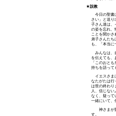
説教
今日の聖書
さい」と送り
子さん達は、
の姿を忘れ、
ことを聞かさ
弟子さんたち
も、「本当に
みんなは、
を伝えても、
「このおとも
持ちを語って
イエスさま
なたがたは行
は世の終わり
人、信じない
なく、疑って
一緒にいて、
神さまが愛
す。