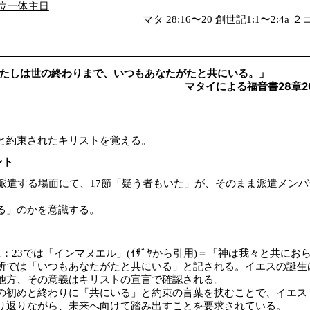
 三位一体主日
マタ 28:16〜20 創世記1:1〜2:4a 
たしは世の終わりまで、いつもあなたがたと共にいる。」
マタイによる福音書28章2
と約束されたキリストを覚える。
ント
を派遣する場面にて、17節「疑う者もいた」が、そのまま派遣メン
る」のかを意識する。
：23では「インマヌエル」(ｲｻﾞﾔから引用)＝「神は我々と共にお
所では「いつもあなたがたと共にいる」と記される。イエスの誕生
他方、その意義はキリストの宣言で確認される。
の初めと終わりに「共にいる」と約束の言葉を挟むことで、イエス
り返りながら、未来へ向けて踏み出すことを要求されている。