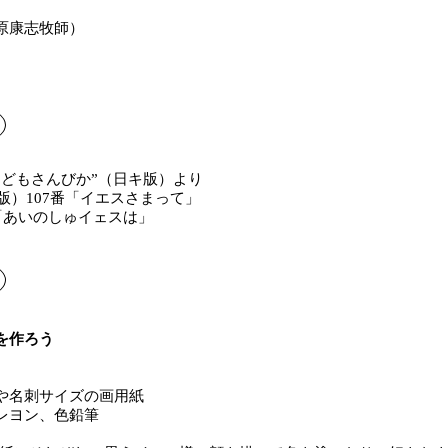
原康志牧師）
こどもさんびか”（日キ版）より
年版）107番「イエスさまって」
番「あいのしゅイェスは」
を作ろう
や名刺サイズの画用紙
レヨン、色鉛筆