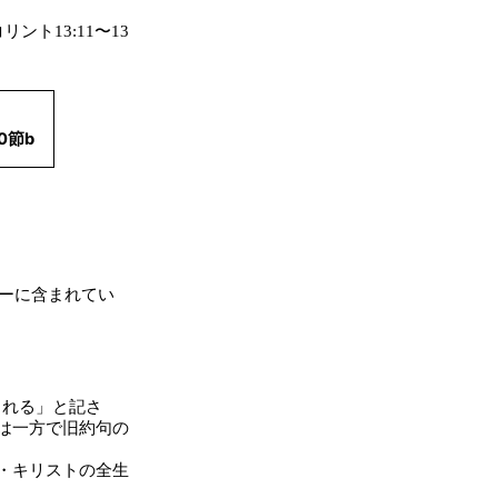
２コリント13:11〜13
0節b
バーに含まれてい
られる」と記さ
は一方で旧約句の
・キリストの全生