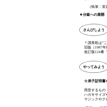
（執筆：室
分級への展開
さんびしよう
＊讃美歌は”
旧版（1987
改訂版124
やってみよう
☆弟子証明書
用意するもの
ハガキサイズ
マジックやク