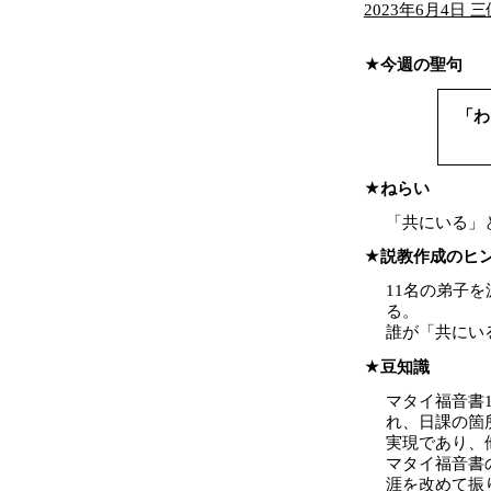
2023年6月4日
今週の聖句
「わ
ねらい
「共にいる」
説教作成のヒ
11名の弟子
る。
誰が「共にい
豆知識
マタイ福音書1
れ、日課の箇
実現であり、
マタイ福音書
涯を改めて振