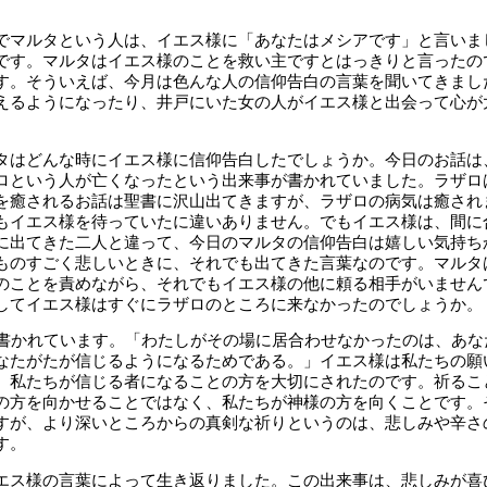
でマルタという人は、イエス様に「あなたはメシアです」と言いま
です。マルタはイエス様のことを救い主ですとはっきりと言ったの
す。そういえば、今月は色んな人の信仰告白の言葉を聞いてきまし
えるようになったり、井戸にいた女の人がイエス様と出会って心が
タはどんな時にイエス様に信仰告白したでしょうか。今日のお話は
ロという人が亡くなったという出来事が書かれていました。ラザロ
を癒されるお話は聖書に沢山出てきますが、ラザロの病気は癒され
もイエス様を待っていたに違いありません。でもイエス様は、間に
に出てきた二人と違って、今日のマルタの信仰告白は嬉しい気持ち
ものすごく悲しいときに、それでも出てきた言葉なのです。マルタ
のことを責めながら、それでもイエス様の他に頼る相手がいません
してイエス様はすぐにラザロのところに来なかったのでしょうか。
う書かれています。「わたしがその場に居合わせなかったのは、あな
なたがたが信じるようになるためである。」イエス様は私たちの願
、私たちが信じる者になることの方を大切にされたのです。祈るこ
の方を向かせることではなく、私たちが神様の方を向くことです。
すが、より深いところからの真剣な祈りというのは、悲しみや辛さ
す。
エス様の言葉によって生き返りました。この出来事は、悲しみが喜