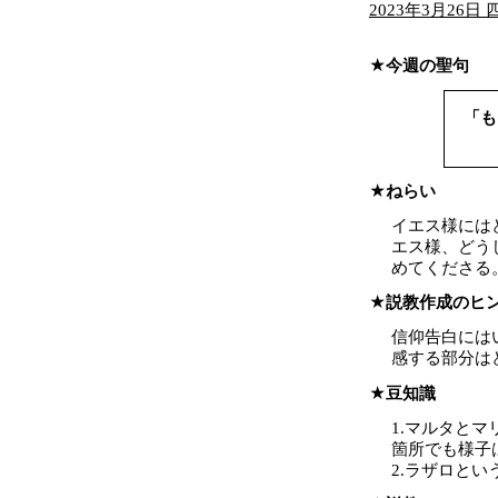
2023年3月26日
今週の聖句
「も
ねらい
イエス様には
エス様、どう
めてくださる
説教作成のヒ
信仰告白には
感する部分は
豆知識
1.マルタと
箇所でも様子
2.ラザロと