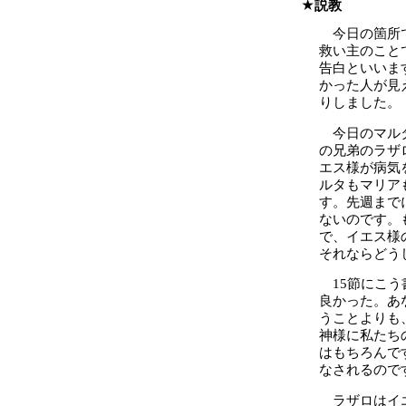
説教
今日の箇所
救い主のこと
告白といいま
かった人が見
りしました。
今日のマル
の兄弟のラザ
エス様が病気
ルタもマリア
す。先週まで
ないのです。
で、イエス様
それならどう
15節にこ
良かった。あ
うことよりも
神様に私たち
はもちろんで
なされるので
ラザロはイ