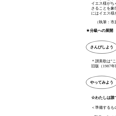
イエス様がち
さることを象
にはイエス様
（執筆：市
分級への展開
さんびしよう
＊讃美歌は”
旧版（198
やってみよう
☆わたしは誰
＜準備するも