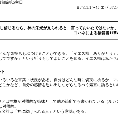
 四旬節第5主日
ヨハ11:1〜45 エゼ 37:1
し信じるなら、神の栄光が見られると、言っておいたではないか
ヨハネによる福音書11章
どんな気持ちもぶつけることができる。「イエス様、ありがとう」
してですか」という祈りもしてよいことを知る。イエス様は私たち
。
ント
いろいろな言葉・状況がある。自分はどんな時に切実に祈るか、マ
どこかなど、自分の感情を思い出しながらなるべく素直に語るとい
マリアは性格が対照的な姉妹として他の箇所でも書かれている（ルカ
は対照的。
いう名前は「神に助けられる人」という意味がある。