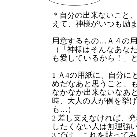
＊自分の出来ないこと
えて、神様がいつも励
用意するもの…Ａ４の
（「神様はそんなあな
も愛しているから！」
1 Ａ4の用紙に、自分
めだなあと思うこと、
なかなか出来ないなあ
時、大人の人が例を挙
も…）
2 差し支えなければ、
したくない人は無理強
3 では、これを貼って