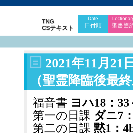
Date
Lectionar
TNG
日付順
聖書箇
CSテキスト
2021年11月
（聖霊降臨後最終
福音書
ヨハ18：33
第一の日課
ダニ7：9
第二の日課
黙1：4