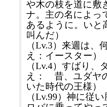
や木の枝を道に敷
ナ。主の名によっ
あるように。いと
叫んだ）
（Lv.3）来週は
え：イースター）
（Lv.4）すばり
え： 昔、ユダヤ
いた時代の王様）
（Lv.99）神に
ロバに乗ってやっ