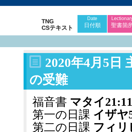
Date
Lectionar
TNG
日付順
聖書箇
CSテキスト
2020年4月5
の受難
福音書
マタイ21:11-1
第一の日課
イザヤ50
第二の日課
フィリピ