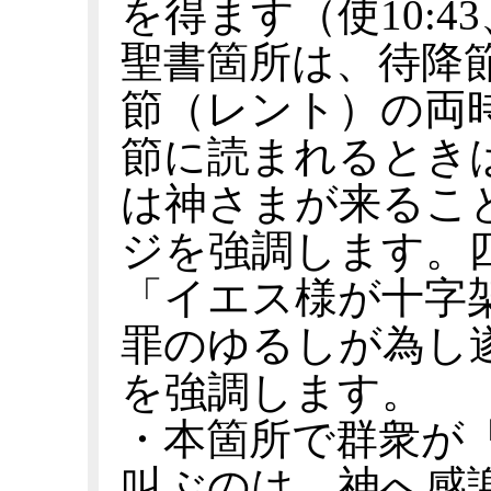
を得ます（使10:43
聖書箇所は、待降
節（レント）の両
節に読まれるとき
は神さまが来るこ
ジを強調します。
「イエス様が十字
罪のゆるしが為し
を強調します。
・本箇所で群衆が
叫ぶのは、神へ感