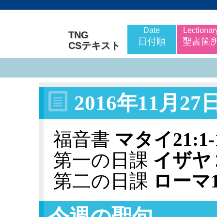
Date
Lectionar
TNG
日付順
聖書箇
CSテキスト
2016年11月2
福音書
マタイ21:1-
第一の日課
イザヤ２
第二の日課
ローマ13
今週の聖句